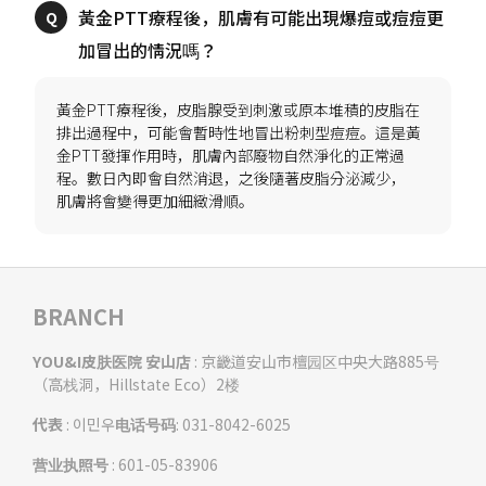
黃金PTT療程後，肌膚有可能出現爆痘或痘痘更
黃金PTT療程後，皮脂腺受到刺激或原本堆積的皮脂在
排出過程中，可能會暫時性地冒出粉刺型痘痘。這是黃
金PTT發揮作用時，肌膚內部廢物自然淨化的正常過
程。數日內即會自然消退，之後隨著皮脂分泌減少，
BRANCH
YOU&I皮肤医院 安山店
: 京畿道安山市檀园区中央大路885号
（高栈洞，Hillstate Eco）2楼
代表
: 이민우
电话号码
: 031-8042-6025
营业执照号
: 601-05-83906