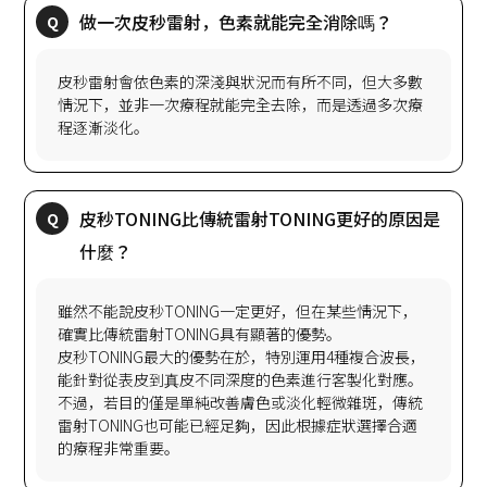
皮秒雷射會依色素的深淺與狀況而有所不同，但大多數
情況下，並非一次療程就能完全去除，而是透過多次療
皮秒TONING比傳統雷射TONING更好的原因是
雖然不能說皮秒TONING一定更好，但在某些情況下，
確實比傳統雷射TONING具有顯著的優勢。
皮秒TONING最大的優勢在於，特別運用4種複合波長，
能針對從表皮到真皮不同深度的色素進行客製化對應。
不過，若目的僅是單純改善膚色或淡化輕微雜斑，傳統
雷射TONING也可能已經足夠，因此根據症狀選擇合適