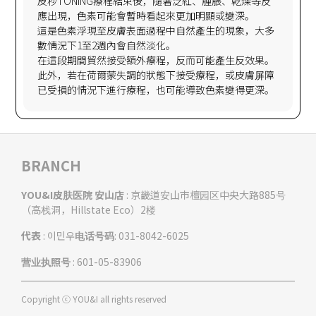
皮秒TONING療程結束後，隨著泛紅、腫脹、乾燥等反
應出現，色素可能會暫時看起來更加明顯或變深。
這是色素浮現至皮膚表面過程中自然產生的現象，大多
數情況下1至2週內會自然淡化。
在這段期間貿然接受額外療程，反而可能產生反效果。
此外，若在荷爾蒙失調的狀態下接受療程，或皮膚屏障
BRANCH
YOU&I皮肤医院 安山店
: 京畿道安山市檀园区中央大路885号
（高栈洞，Hillstate Eco）2楼
代表
: 이민우
电话号码
: 031-8042-6025
营业执照号
: 601-05-83906
Copyright ⓒ YOU&I all rights reserved