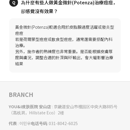
為什麼有些人做黃金微針(Potenza)治療痘痘，
黃金微針(Potenza)較適合用於皮脂腺過度活躍或發炎型
痘痘
若是荷爾蒙型痘痘或飲食型痘痘，通常還需要搭配內科
治療。
另外，施作者的熟練度也非常重要。是否能根據皮膚厚
度與膚況，調整合適的針深與RF輸出，會大幅影響治療
BRANCH
YOU&I皮肤医院 安山店
: 京畿道安山市檀园区中央大路885号
（高栈洞，Hillstate Eco）2楼
代表
: 이민우
电话号码
: 031-8042-6025