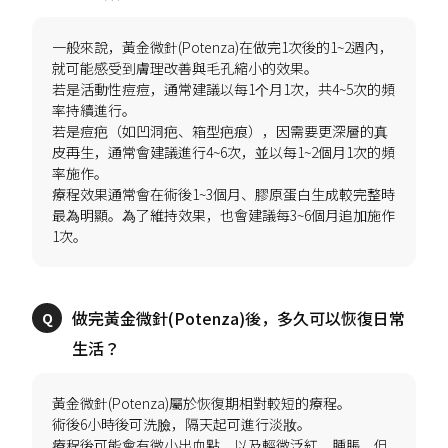
一般來說，黃金微針(Potenza)在做完1次後的1~2週內，
就可能感受到膚理改善與毛孔縮小的效果。
若是活動性痘痘，通常建議以每1个月1次，共4~5次的頻
率持續進行。
若是痘疤（如凹洞疤、箱型疤痕），因需要更深層的真
皮再生，通常會建議進行4~6次，並以每1~2個月1次的頻
率施作。
療程效果通常會在術後1~3個月、膠原蛋白生成較完整時
最為明顯。為了維持效果，也會建議每3~6個月追加施作
做完黃金微針(Potenza)後，多久可以恢復日常
黃金微針(Potenza)屬於恢復期相對較短的療程。
術後6小時後可洗臉，隔天起可進行淡妝。
療程後可能會有微小出血點，以及輕微泛紅、腫脹，但