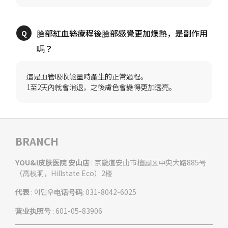
臉部紅血絲療程後臉部感覺更加燥熱，是副作用
這是血管吸收能量時產生的正常過程。
BRANCH
YOU&I皮肤医院 安山店
: 京畿道安山市檀园区中央大路885号
（高栈洞，Hillstate Eco）2楼
代表
: 이민우
电话号码
: 031-8042-6025
营业执照号
: 601-05-83906